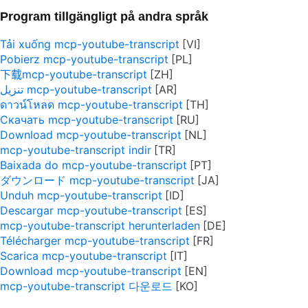
Program tillgängligt på andra språk
Tải xuống mcp-youtube-transcript
Pobierz mcp-youtube-transcript
下载mcp-youtube-transcript
تنزيل mcp-youtube-transcript
ดาวน์โหลด mcp-youtube-transcript
Скачать mcp-youtube-transcript
Download mcp-youtube-transcript
mcp-youtube-transcript indir
Baixada do mcp-youtube-transcript
ダウンロード mcp-youtube-transcript
Unduh mcp-youtube-transcript
Descargar mcp-youtube-transcript
mcp-youtube-transcript herunterladen
Télécharger mcp-youtube-transcript
Scarica mcp-youtube-transcript
Download mcp-youtube-transcript
mcp-youtube-transcript 다운로드