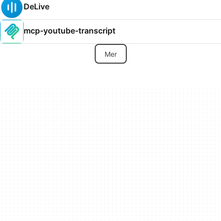
DeLive
mcp-youtube-transcript
Mer