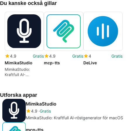
Du kanske också gillar
4.9
Gratis
4.9
Gratis
4
Gratis
MimikaStudio
mcp-tts
DeLive
MimikaStudio:
Kraftfull AI-
röstgenerator för
macOS
Utforska appar
MimikaStudio
4.9
Gratis
MimikaStudio: Kraftfull AI-röstgenerator för macOS
mcp-tts